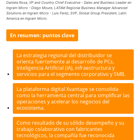
Daniela Rosa, VP and Country Chief Executive - Sales and Business Leader en
Ingram Micro - Diego Moure, LATAM Regional Business Manager Advanced
Solutions en Ingram Micro - Luis Ferez, SVP, Global Group President, Latin
America en Ingram Micro.
En resumen: puntos clave
La estrategia regional del distribuidor se
orienta fuertemente al desarrollo de PCs,
Inteligencia Artificial (IA), infraestructura y
servicios para el segmento corporativo y SMB.
La plataforma digital Xvantage se consolida
como la herramienta central para simplificar las
operaciones y acelerar los negocios del
ecosistema.
Como resultado de su sólido desempeño y su
trabajo colaborativo con fabricantes
tecnológicos, la compañía fue reconocida