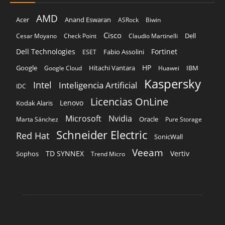
AMD
Acer
Anand Eswaran
ASRock
Biwin
Cisco
Dell
Cesar Moyano
Check Point
Claudio Martinelli
Dell Technologies
Fortinet
Fabio Assolini
ESET
HP
Hitachi Vantara
IBM
Google
Google Cloud
Huawei
Kaspersky
Intel
Inteligencia Artificial
IDC
Licencias OnLine
Lenovo
Kodak Alaris
Microsoft
Nvidia
Oracle
Marta Sánchez
Pure Storage
Schneider Electric
Red Hat
SonicWall
Veeam
TD SYNNEX
Vertiv
Sophos
Trend Micro