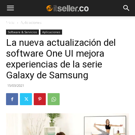
Inicio
Aplicaciones
NOTICIAS
TENDENCIAS
EMPRESAS
Software & Servicios
Aplicaciones
La nueva actualización del
software One UI mejora
experiencias de la serie
Galaxy de Samsung
15/03/2021