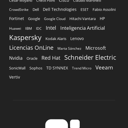
Cesar Moyano
Check Point
Claudio Martinelli
Dell Technologies
Dell
Fabio Assolini
CrowdStrike
ESET
Fortinet
HP
Hitachi Vantara
Google
Google Cloud
Intel
Inteligencia Artificial
IBM
Huawei
IDC
Kaspersky
Lenovo
Kodak Alaris
Licencias OnLine
Microsoft
Marta Sánchez
Schneider Electric
Red Hat
Nvidia
Oracle
Veeam
TD SYNNEX
Sophos
SonicWall
Trend Micro
Vertiv