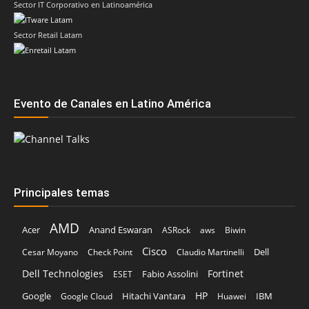
Evento de Canales en Latino América
Principales temas
AMD
Acer
Anand Eswaran
ASRock
aws
Biwin
Cisco
Dell
Cesar Moyano
Check Point
Claudio Martinelli
Dell Technologies
Fortinet
Fabio Assolini
ESET
HP
Hitachi Vantara
IBM
Google
Google Cloud
Huawei
Kaspersky
Intel
Inteligencia Artificial
IDC
Licencias OnLine
Lenovo
Kodak Alaris
Red Hat
Microsoft
Nvidia
Oracle
Marta Sánchez
Schneider Electric
Sophos
SonicWall