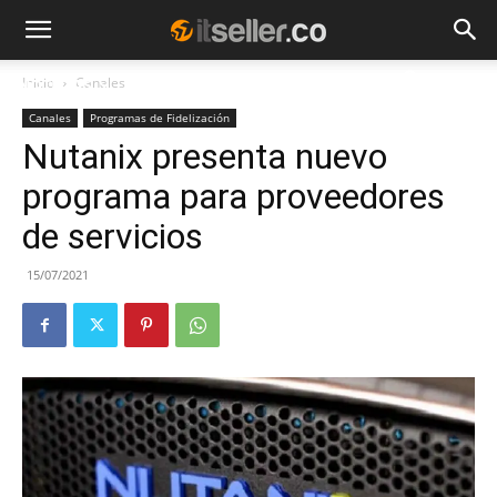
Inicio
Canales
NOTICIAS
TENDENCIAS
EMPRESAS
Canales
Programas de Fidelización
Nutanix presenta nuevo
programa para proveedores
de servicios
15/07/2021