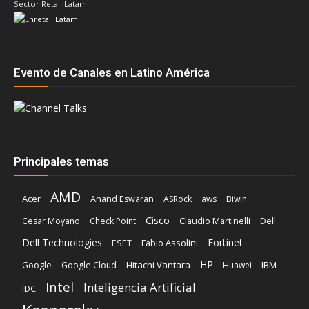
Sector Retail Latam
Evento de Canales en Latino América
Principales temas
AMD
Acer
Anand Eswaran
ASRock
aws
Biwin
Cisco
Dell
Cesar Moyano
Check Point
Claudio Martinelli
Dell Technologies
Fortinet
Fabio Assolini
ESET
HP
Hitachi Vantara
IBM
Google
Google Cloud
Huawei
Intel
Inteligencia Artificial
IDC