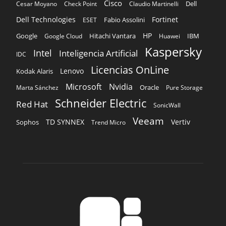
Cisco
Dell
Cesar Moyano
Check Point
Claudio Martinelli
Dell Technologies
Fortinet
Fabio Assolini
ESET
HP
Hitachi Vantara
IBM
Google
Google Cloud
Huawei
Kaspersky
Intel
Inteligencia Artificial
IDC
Licencias OnLine
Lenovo
Kodak Alaris
Microsoft
Nvidia
Oracle
Marta Sánchez
Pure Storage
Schneider Electric
Red Hat
SonicWall
Veeam
TD SYNNEX
Vertiv
Sophos
Trend Micro