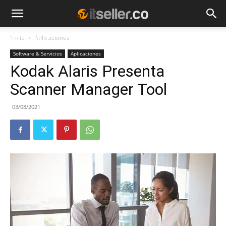
Inicio
Aplicaciones
NOTICIAS
TENDENCIAS
EMPRESAS
Software & Servicios
Aplicaciones
Kodak Alaris Presenta
Scanner Manager Tool
03/08/2021