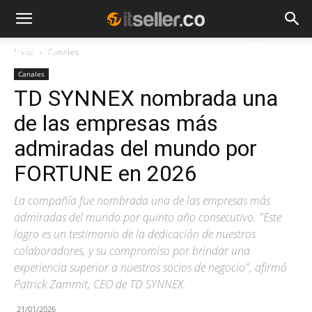
Inicio
Canales
NOTICIAS
TENDENCIAS
EMPRESAS
Canales
TD SYNNEX nombrada una
de las empresas más
admiradas del mundo por
FORTUNE en 2026
La compañía fue nombrada una de las empresas más
admiradas del mundo por quinto año consecutivo. "Este
logro es un testimonio de la dedicación de nuestros
colaboradores, y su compromiso por brindar una
experiencia superior a nuestros socios de negocio", afirmó
Patrick Zammit, CEO de TD SYNNEX.
21/01/2026