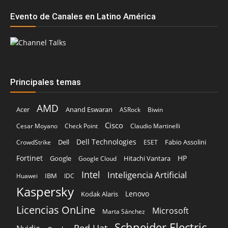
Evento de Canales en Latino América
Principales temas
AMD
Acer
Anand Eswaran
ASRock
Biwin
Cisco
Cesar Moyano
Check Point
Claudio Martinelli
Dell Technologies
Dell
Fabio Assolini
CrowdStrike
ESET
Fortinet
HP
Hitachi Vantara
Google
Google Cloud
Intel
Inteligencia Artificial
IBM
Huawei
IDC
Kaspersky
Lenovo
Kodak Alaris
Licencias OnLine
Microsoft
Marta Sánchez
Schneider Electric