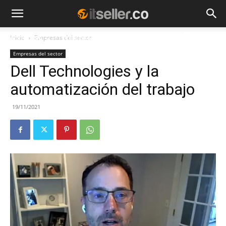
Inicio
Empresas del sector
NOTICIAS
TENDENCIAS
EMPRESAS
Empresas del sector
Dell Technologies y la
automatización del trabajo
19/11/2021