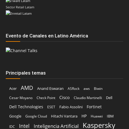
Sector Retail Latam
Evento de Canales en Latino América
Principales temas
AMD
Acer
Anand Eswaran
ASRock
aws
Biwin
Cisco
Dell
Cesar Moyano
Check Point
Claudio Martinelli
Dell Technologies
Fortinet
Fabio Assolini
ESET
HP
Hitachi Vantara
IBM
Google
Google Cloud
Huawei
Kaspersky
Intel
Inteligencia Artificial
IDC