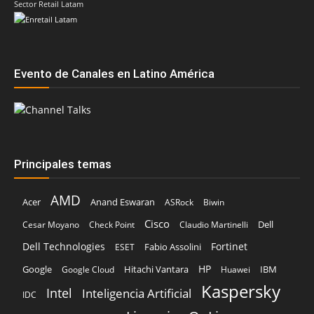
Sector Retail Latam
Evento de Canales en Latino América
Principales temas
AMD
Acer
Anand Eswaran
ASRock
Biwin
Cisco
Dell
Cesar Moyano
Check Point
Claudio Martinelli
Dell Technologies
Fortinet
Fabio Assolini
ESET
HP
Hitachi Vantara
IBM
Google
Google Cloud
Huawei
Kaspersky
Intel
Inteligencia Artificial
IDC