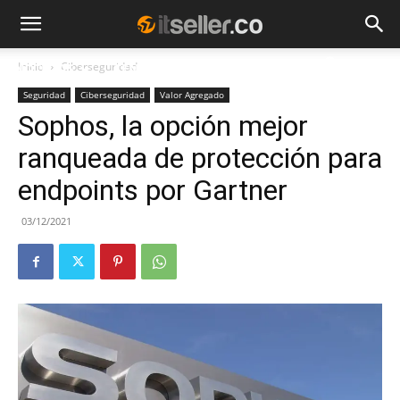
Inicio
Ciberseguridad
NOTICIAS
TENDENCIAS
EMPRESAS
Seguridad
Ciberseguridad
Valor Agregado
Sophos, la opción mejor
ranqueada de protección para
endpoints por Gartner
03/12/2021