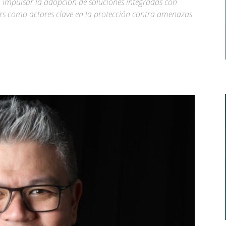
ón, impulsar la adopción de soluciones integradas con
tners como actores clave en la protección contra amenazas