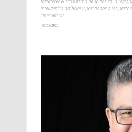
fortalecer el ecosistema de socios en la regi
inteligencia artificial y posicionar a los par
cibernéticas.
06/05/2025