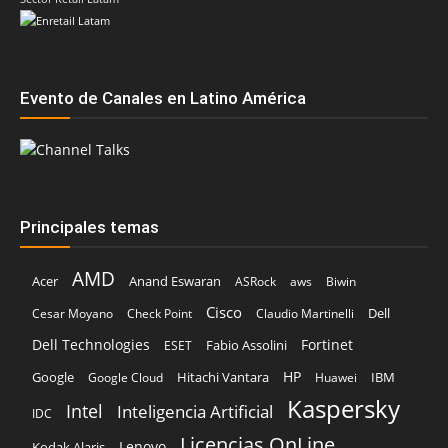
Evento de Canales en Latino América
Principales temas
AMD
Acer
Anand Eswaran
ASRock
aws
Biwin
Cisco
Dell
Cesar Moyano
Check Point
Claudio Martinelli
Dell Technologies
Fortinet
Fabio Assolini
ESET
HP
Hitachi Vantara
IBM
Google
Google Cloud
Huawei
Kaspersky
Intel
Inteligencia Artificial
IDC
Licencias OnLine
Lenovo
Kodak Alaris