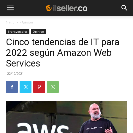
Inicio
Opinion
NOTICIAS
TENDENCIAS
EMPRESAS
Transversales
Opinion
Cinco tendencias de IT para
2022 según Amazon Web
Services
22/12/2021