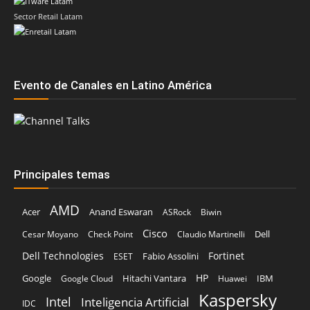
Evento de Canales en Latino América
Principales temas
AMD
Acer
Anand Eswaran
ASRock
Biwin
Cisco
Dell
Cesar Moyano
Check Point
Claudio Martinelli
Dell Technologies
Fortinet
Fabio Assolini
ESET
HP
Hitachi Vantara
IBM
Google
Google Cloud
Huawei
Kaspersky
Intel
Inteligencia Artificial
IDC
Licencias OnLine
Lenovo
Kodak Alaris
Microsoft
Nvidia
Oracle
Marta Sánchez
Pure Storage
Schneider Electric
Red Hat
SonicWall