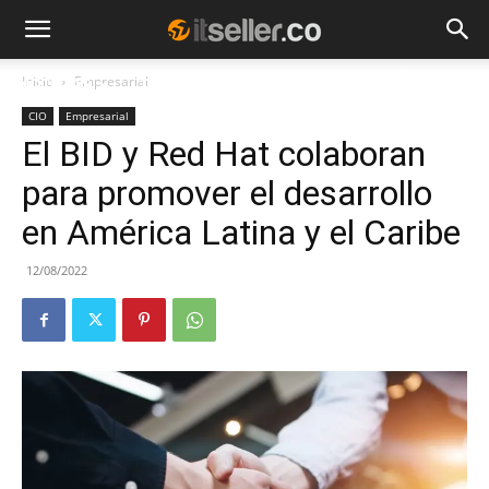
Inicio
Empresarial
NOTICIAS
TENDENCIAS
EMPRESAS
CIO
Empresarial
El BID y Red Hat colaboran
para promover el desarrollo
en América Latina y el Caribe
12/08/2022