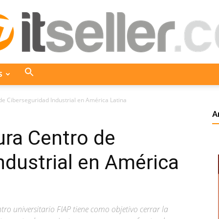
S
ITseller
e Ciberseguridad Industrial en América Latina
A
ura Centro de
Colombia
ndustrial en América
ntro universitario FIAP tiene como objetivo cerrar la