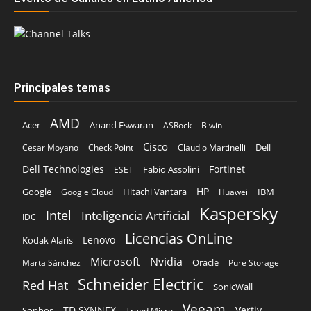
Principales temas
AMD
Acer
Anand Eswaran
ASRock
Biwin
Cisco
Dell
Cesar Moyano
Check Point
Claudio Martinelli
Dell Technologies
Fortinet
Fabio Assolini
ESET
HP
Hitachi Vantara
IBM
Google
Google Cloud
Huawei
Kaspersky
Intel
Inteligencia Artificial
IDC
Licencias OnLine
Lenovo
Kodak Alaris
Microsoft
Nvidia
Oracle
Marta Sánchez
Pure Storage
Schneider Electric
Red Hat
SonicWall
Veeam
TD SYNNEX
Vertiv
Sophos
Trend Micro