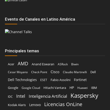
Evento de Canales en Latino América
Principales temas
AMD
Acer
Anand Eswaran
ASRock
Biwin
Cisco
Dell
Cesar Moyano
Check Point
Claudio Martinelli
Dell Technologies
Fortinet
Fabio Assolini
ESET
HP
Hitachi Vantara
IBM
Google
Google Cloud
Huawei
Kaspersky
Intel
Inteligencia Artificial
IDC
Licencias OnLine
Lenovo
Kodak Alaris