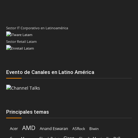
Sector Retail Latam
Evento de Canales en Latino América
Principales temas
AMD
Acer
Anand Eswaran
ASRock
Biwin
Cisco
Dell
Cesar Moyano
Check Point
Claudio Martinelli
Dell Technologies
Fortinet
Fabio Assolini
ESET
HP
Hitachi Vantara
IBM
Google
Google Cloud
Huawei
Kaspersky
Intel
Inteligencia Artificial
IDC