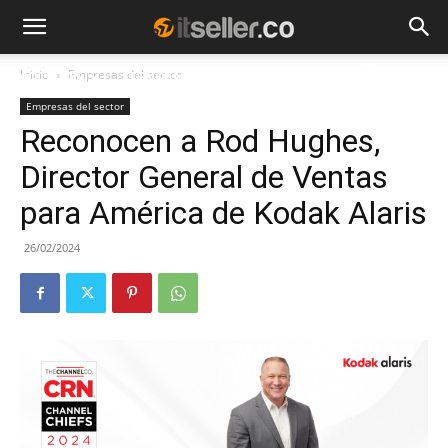
Inicio
Empresas del sector
NOTICIAS
TENDENCIAS
EMPRESAS
Empresas del sector
Reconocen a Rod Hughes,
Director General de Ventas
para América de Kodak Alaris
26/02/2024