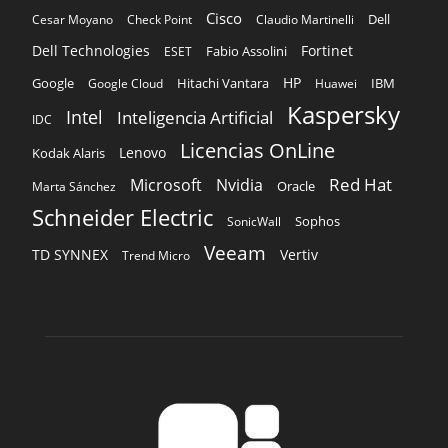
Cisco
Dell
Cesar Moyano
Check Point
Claudio Martinelli
Dell Technologies
Fortinet
Fabio Assolini
ESET
HP
Hitachi Vantara
IBM
Google
Google Cloud
Huawei
Kaspersky
Intel
Inteligencia Artificial
IDC
Licencias OnLine
Lenovo
Kodak Alaris
Red Hat
Microsoft
Nvidia
Oracle
Marta Sánchez
Schneider Electric
Sophos
SonicWall
Veeam
TD SYNNEX
Vertiv
Trend Micro