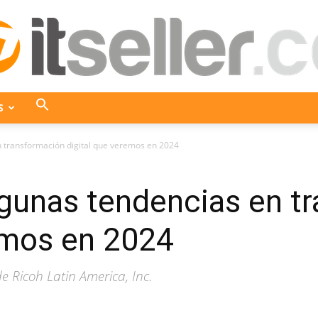
S
ITseller
 transformación digital que veremos en 2024
gunas tendencias en t
Colombia
emos en 2024
e Ricoh Latin America, Inc.