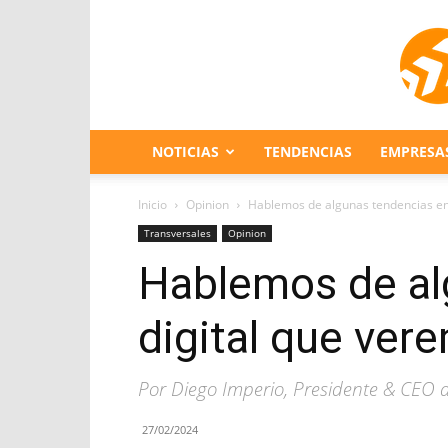
NOTICIAS
TENDENCIAS
EMPRESA
Inicio
Opinion
Hablemos de algunas tendencias en
Transversales
Opinion
Hablemos de al
digital que ver
Por Diego Imperio, Presidente & CEO d
27/02/2024