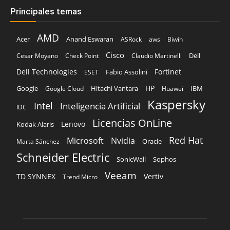
Principales temas
AMD
Acer
Anand Eswaran
ASRock
aws
Biwin
Cisco
Dell
Cesar Moyano
Check Point
Claudio Martinelli
Dell Technologies
Fortinet
Fabio Assolini
ESET
HP
Hitachi Vantara
IBM
Google
Google Cloud
Huawei
Kaspersky
Intel
Inteligencia Artificial
IDC
Licencias OnLine
Lenovo
Kodak Alaris
Red Hat
Microsoft
Nvidia
Oracle
Marta Sánchez
Schneider Electric
Sophos
SonicWall
Veeam
TD SYNNEX
Vertiv
Trend Micro