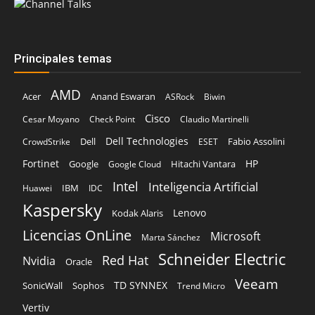
Principales temas
AMD
Acer
Anand Eswaran
ASRock
Biwin
Cisco
Cesar Moyano
Check Point
Claudio Martinelli
Dell Technologies
Dell
Fabio Assolini
CrowdStrike
ESET
Fortinet
HP
Hitachi Vantara
Google
Google Cloud
Intel
Inteligencia Artificial
IBM
Huawei
IDC
Kaspersky
Lenovo
Kodak Alaris
Licencias OnLine
Microsoft
Marta Sánchez
Schneider Electric
Red Hat
Nvidia
Oracle
Veeam
TD SYNNEX
Sophos
SonicWall
Trend Micro
Vertiv