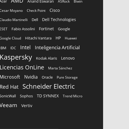
AMD
Acer
Anand Eswaran
ASRock
Biwin
Cisco
Cesar Moyano
Check Point
Dell Technologies
Dell
Claudio Martinelli
Fortinet
Fabio Assolini
ESET
Google
HP
Hitachi Vantara
Google Cloud
Huawei
Intel
Inteligencia Artificial
IBM
IDC
Kaspersky
Lenovo
Kodak Alaris
Licencias OnLine
Marta Sánchez
Microsoft
Nvidia
Oracle
Pure Storage
Schneider Electric
Red Hat
TD SYNNEX
Sophos
SonicWall
Trend Micro
Veeam
Vertiv