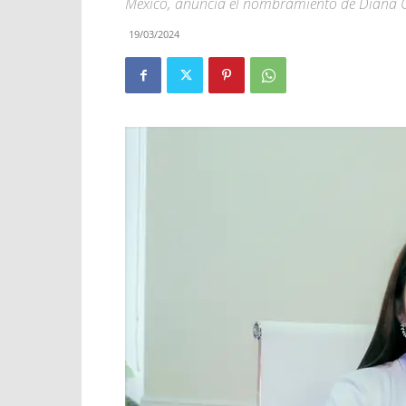
México, anuncia el nombramiento de Diana 
19/03/2024