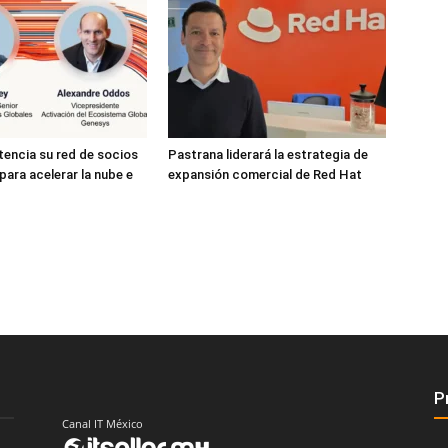
encia su red de socios
Pastrana liderará la estrategia de
para acelerar la nube e
expansión comercial de Red Hat
P
Canal IT México