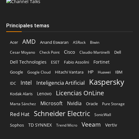
Principales temas
AMD
Acer
Anand Eswaran
ASRock
Biwin
Cisco
Dell
Cesar Moyano
Check Point
Claudio Martinelli
Dell Technologies
Fortinet
Fabio Assolini
ESET
HP
Hitachi Vantara
IBM
Google
Google Cloud
Huawei
Kaspersky
Intel
Inteligencia Artificial
IDC
Licencias OnLine
Lenovo
Kodak Alaris
Microsoft
Nvidia
Oracle
Marta Sánchez
Pure Storage
Schneider Electric
Red Hat
SonicWall
Veeam
TD SYNNEX
Vertiv
Sophos
Trend Micro