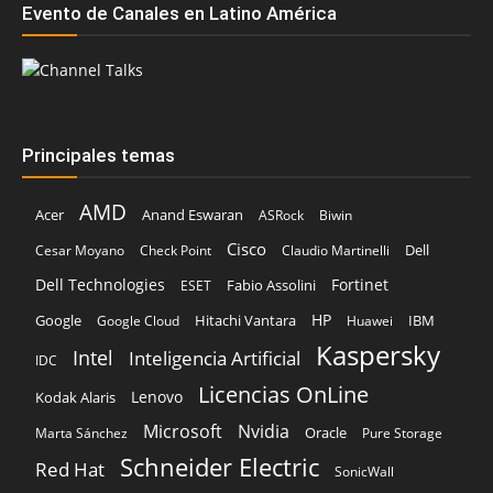
Evento de Canales en Latino América
Principales temas
AMD
Acer
Anand Eswaran
ASRock
Biwin
Cisco
Dell
Cesar Moyano
Check Point
Claudio Martinelli
Dell Technologies
Fortinet
Fabio Assolini
ESET
HP
Hitachi Vantara
IBM
Google
Google Cloud
Huawei
Kaspersky
Intel
Inteligencia Artificial
IDC
Licencias OnLine
Lenovo
Kodak Alaris
Microsoft
Nvidia
Oracle
Marta Sánchez
Pure Storage
Schneider Electric
Red Hat
SonicWall