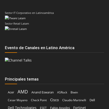
Evento de Canales en Latino América
Principales temas
AMD
Acer
Anand Eswaran
ASRock
Biwin
Cisco
Dell
Cesar Moyano
Check Point
Claudio Martinelli
Dell Technologies
Fortinet
Fabio Assolini
ESET
HP
Hitachi Vantara
IBM
Google
Google Cloud
Huawei
Kaspersky
Intel
Inteligencia Artificial
IDC
Licencias OnLine
Lenovo
Kodak Alaris