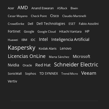
AMD
Acer
Anand Eswaran
ASRock
Biwin
Cisco
Cesar Moyano
Check Point
Claudio Martinelli
Dell Technologies
Dell
Fabio Assolini
CrowdStrike
ESET
Fortinet
HP
Hitachi Vantara
Google
Google Cloud
Intel
Inteligencia Artificial
IBM
Huawei
IDC
Kaspersky
Lenovo
Kodak Alaris
Licencias OnLine
Microsoft
Marta Sánchez
Schneider Electric
Red Hat
Nvidia
Oracle
Veeam
TD SYNNEX
Sophos
SonicWall
Trend Micro
Vertiv