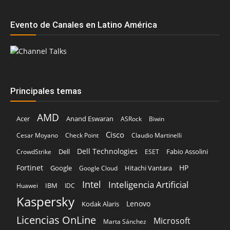
Evento de Canales en Latino América
Principales temas
AMD
Acer
Anand Eswaran
ASRock
Biwin
Cisco
Cesar Moyano
Check Point
Claudio Martinelli
Dell Technologies
Dell
Fabio Assolini
CrowdStrike
ESET
Fortinet
HP
Hitachi Vantara
Google
Google Cloud
Intel
Inteligencia Artificial
IBM
Huawei
IDC
Kaspersky
Lenovo
Kodak Alaris
Licencias OnLine
Microsoft
Marta Sánchez