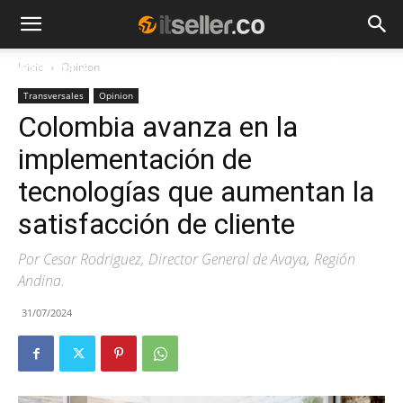
Inicio
Opinion
NOTICIAS
TENDENCIAS
EMPRESAS
Transversales
Opinion
Colombia avanza en la
implementación de
tecnologías que aumentan la
satisfacción de cliente
Por Cesar Rodriguez, Director General de Avaya, Región
Andina.
31/07/2024