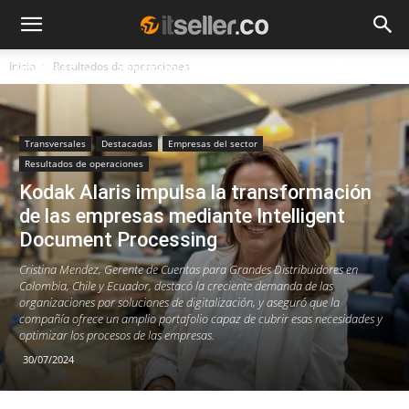
Inicio
Resultados de operaciones
NOTICIAS
TENDENCIAS
EMPRESAS
Transversales
Destacadas
Empresas del sector
Resultados de operaciones
Kodak Alaris impulsa la transformación
de las empresas mediante Intelligent
Document Processing
Cristina Mendez, Gerente de Cuentas para Grandes Distribuidores en
Colombia, Chile y Ecuador, destacó la creciente demanda de las
organizaciones por soluciones de digitalización, y aseguró que la
compañía ofrece un amplio portafolio capaz de cubrir esas necesidades y
optimizar los procesos de las empresas.
30/07/2024