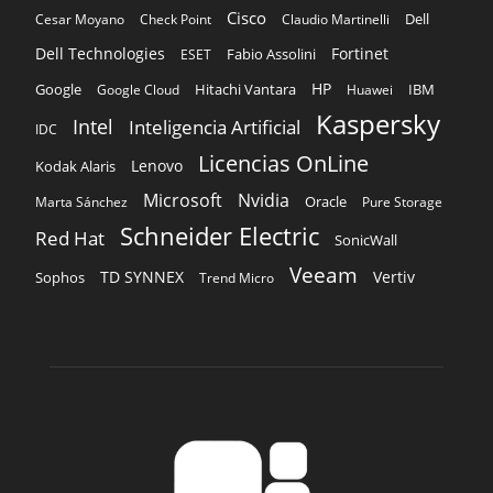
Cisco
Dell
Cesar Moyano
Check Point
Claudio Martinelli
Dell Technologies
Fortinet
Fabio Assolini
ESET
HP
Hitachi Vantara
IBM
Google
Google Cloud
Huawei
Kaspersky
Intel
Inteligencia Artificial
IDC
Licencias OnLine
Lenovo
Kodak Alaris
Microsoft
Nvidia
Oracle
Marta Sánchez
Pure Storage
Schneider Electric
Red Hat
SonicWall
Veeam
TD SYNNEX
Vertiv
Sophos
Trend Micro