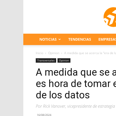
NOTICIAS
TENDENCIAS
EMPRESA
Inicio
Opinion
A medida que se acerca la “era de la 
Transversales
Opinion
A medida que se ac
es hora de tomar e
de los datos
Por Rick Vanover, vicepresidente de estrategi
16/08/2024