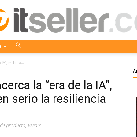
S
ITseller
IA”, es hora...
A
erca la “era de la IA”,
Colombia
n serio la resiliencia
a de producto, Veeam