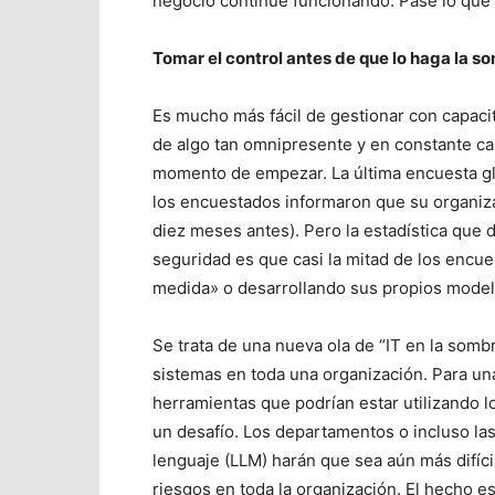
negocio continúe funcionando. Pase lo que p
Tomar el control antes de que lo haga la s
Es mucho más fácil de gestionar con capacit
de algo tan omnipresente y en constante c
momento de empezar. La última encuesta gl
los encuestados informaron que su organiza
diez meses antes). Pero la estadística que d
seguridad es que casi la mitad de los encu
medida» o desarrollando sus propios model
Se trata de una nueva ola de “IT en la somb
sistemas en toda una organización. Para un
herramientas que podrían estar utilizando l
un desafío. Los departamentos o incluso l
lenguaje (LLM) harán que sea aún más difícil
riesgos en toda la organización. El hecho es