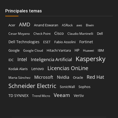
Principales temas
AMD
Acer
Anand Eswaran
ASRock
aws
Biwin
Cisco
Dell
Cesar Moyano
Check Point
Claudio Martinelli
Dell Technologies
Fortinet
Fabio Assolini
ESET
HP
Hitachi Vantara
IBM
Google
Google Cloud
Huawei
Kaspersky
Intel
Inteligencia Artificial
IDC
Licencias OnLine
Lenovo
Kodak Alaris
Red Hat
Microsoft
Nvidia
Oracle
Marta Sánchez
Schneider Electric
Sophos
SonicWall
Veeam
TD SYNNEX
Vertiv
Trend Micro