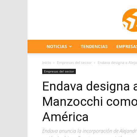
NOTICIAS
TENDENCIAS
EMPRESA
Inicio
Empresas del sector
Endava designa a Ale
Empresas del sector
Endava designa 
Manzocchi como
América
Endava anuncia la incorporación de Alejandr