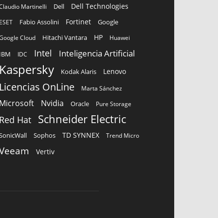
Dell Technologies
Dell
Claudio Martinelli
Fortinet
Fabio Assolini
ESET
Google
HP
Hitachi Vantara
Google Cloud
Huawei
Intel
Inteligencia Artificial
IBM
IDC
Kaspersky
Lenovo
Kodak Alaris
Licencias OnLine
Marta Sánchez
Microsoft
Nvidia
Oracle
Pure Storage
Schneider Electric
Red Hat
TD SYNNEX
Sophos
SonicWall
Trend Micro
Veeam
Vertiv