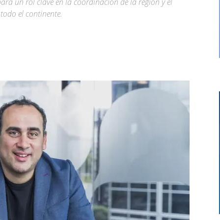
ará un rol clave en la coordinación de la región y el
 todo el continente.