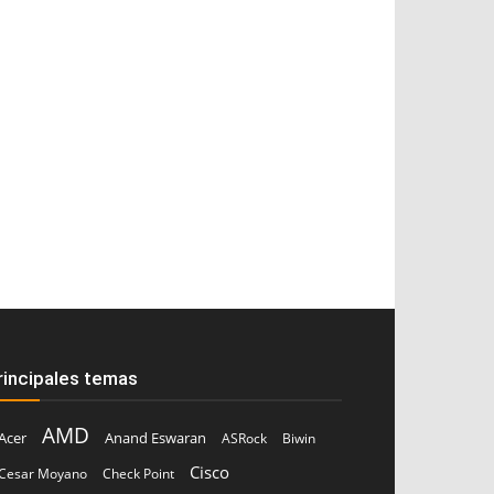
rincipales temas
AMD
Acer
Anand Eswaran
ASRock
Biwin
Cisco
Cesar Moyano
Check Point