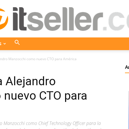
S
ITseller
jandro Manzocchi como nuevo CTO para América
A
a Alejandro
Colombia
 nuevo CTO para
o Manzocchi como Chief Technology Officer para la