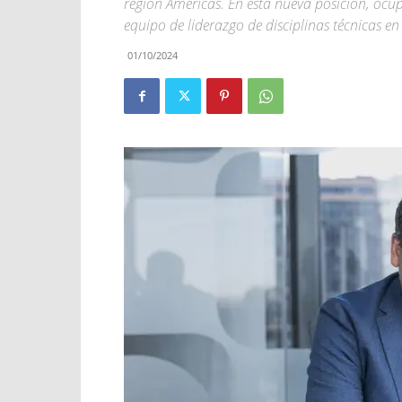
región Américas. En esta nueva posición, ocup
equipo de liderazgo de disciplinas técnicas en
01/10/2024