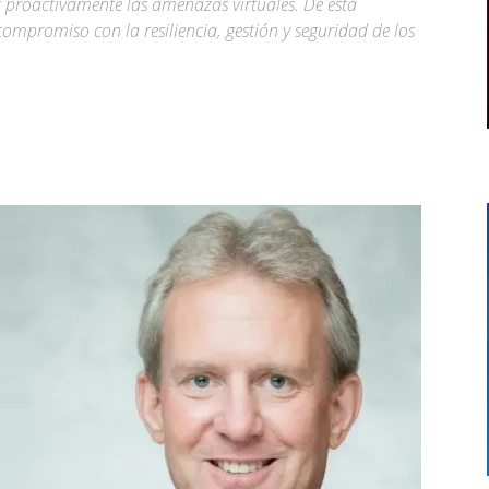
 proactivamente las amenazas virtuales. De esta
mpromiso con la resiliencia, gestión y seguridad de los