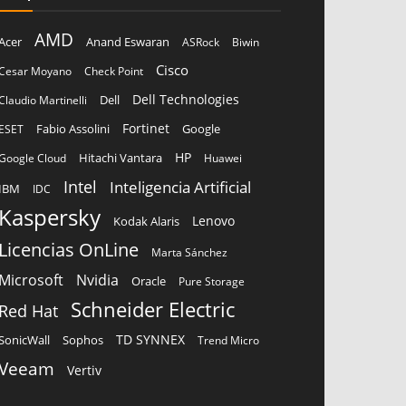
AMD
Acer
Anand Eswaran
ASRock
Biwin
Cisco
Cesar Moyano
Check Point
Dell Technologies
Dell
Claudio Martinelli
Fortinet
Fabio Assolini
ESET
Google
HP
Hitachi Vantara
Google Cloud
Huawei
Intel
Inteligencia Artificial
IBM
IDC
Kaspersky
Lenovo
Kodak Alaris
Licencias OnLine
Marta Sánchez
Microsoft
Nvidia
Oracle
Pure Storage
Schneider Electric
Red Hat
TD SYNNEX
Sophos
SonicWall
Trend Micro
Veeam
Vertiv