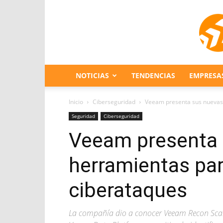
NOTICIAS
TENDENCIAS
EMPRESA
Inicio
Ciberseguridad
Veeam presenta sus nuevas 
Seguridad
Ciberseguridad
Veeam presenta 
herramientas par
ciberataques
La compañía dio a conocer Veeam Recon Scann