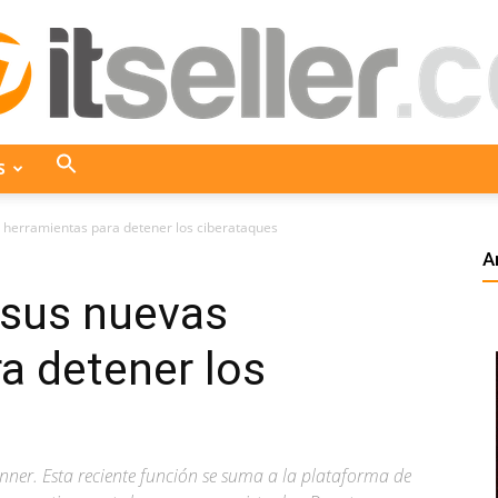
S
ITseller
herramientas para detener los ciberataques
A
sus nuevas
Colombia
a detener los
er. Esta reciente función se suma a la plataforma de