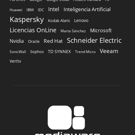
Intel
Inteligencia Artificial
IBM
Huawei
IDC
Kaspersky
Lenovo
Kodak Alaris
Licencias OnLine
Microsoft
Marta Sánchez
Schneider Electric
Red Hat
Nvidia
Oracle
Veeam
TD SYNNEX
Sophos
SonicWall
Trend Micro
Vertiv