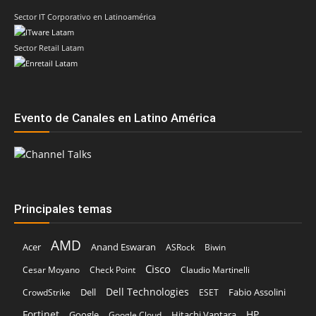
Sector IT Corporativo en Latinoamérica
Sector Retail Latam
Evento de Canales en Latino América
Principales temas
AMD
Acer
Anand Eswaran
ASRock
Biwin
Cisco
Cesar Moyano
Check Point
Claudio Martinelli
Dell Technologies
Dell
Fabio Assolini
CrowdStrike
ESET
Fortinet
HP
Hitachi Vantara
Google
Google Cloud