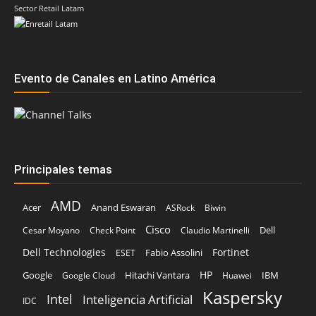
Sector Retail Latam
Evento de Canales en Latino América
Principales temas
AMD
Acer
Anand Eswaran
ASRock
Biwin
Cisco
Dell
Cesar Moyano
Check Point
Claudio Martinelli
Dell Technologies
Fortinet
Fabio Assolini
ESET
HP
Hitachi Vantara
IBM
Google
Google Cloud
Huawei
Kaspersky
Intel
Inteligencia Artificial
IDC