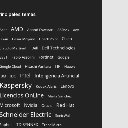
rincipales temas
AMD
Acer
Anand Eswaran
ASRock
aws
Cisco
Biwin
Cesar Moyano
Check Point
Dell Technologies
Dell
Claudio Martinelli
Fortinet
Fabio Assolini
ESET
Google
HP
Hitachi Vantara
Google Cloud
Huawei
Intel
Inteligencia Artificial
IBM
IDC
Kaspersky
Lenovo
Kodak Alaris
Licencias OnLine
Marta Sánchez
Red Hat
Microsoft
Nvidia
Oracle
Schneider Electric
SonicWall
TD SYNNEX
Sophos
Trend Micro