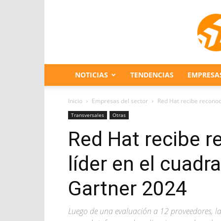
NOTICIAS
TENDENCIAS
EMPRESA
Inicio
Empresas del sector
Red Hat recibe reconoc
Transversales
Otras
Red Hat recibe 
líder en el cuad
Gartner 2024
Luego de una evaluación a 12 proveedores, l