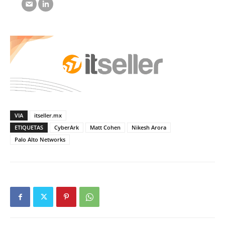
VIA
itseller.mx
ETIQUETAS
CyberArk
Matt Cohen
Nikesh Arora
Palo Alto Networks