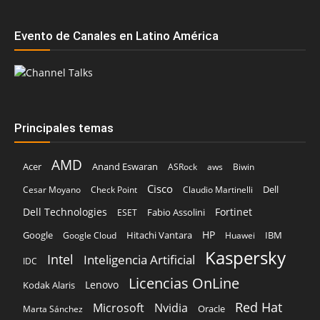
Evento de Canales en Latino América
Principales temas
AMD
Acer
Anand Eswaran
ASRock
aws
Biwin
Cisco
Dell
Cesar Moyano
Check Point
Claudio Martinelli
Dell Technologies
Fortinet
Fabio Assolini
ESET
HP
Hitachi Vantara
IBM
Google
Google Cloud
Huawei
Kaspersky
Intel
Inteligencia Artificial
IDC
Licencias OnLine
Lenovo
Kodak Alaris
Red Hat
Microsoft
Nvidia
Oracle
Marta Sánchez