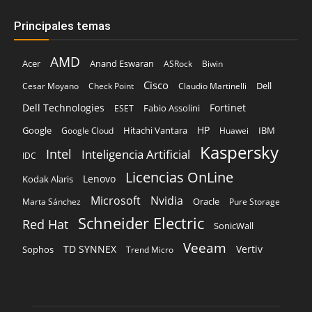
Principales temas
AMD
Acer
Anand Eswaran
ASRock
Biwin
Cisco
Dell
Cesar Moyano
Check Point
Claudio Martinelli
Dell Technologies
Fortinet
Fabio Assolini
ESET
HP
Hitachi Vantara
IBM
Google
Google Cloud
Huawei
Kaspersky
Intel
Inteligencia Artificial
IDC
Licencias OnLine
Lenovo
Kodak Alaris
Microsoft
Nvidia
Oracle
Marta Sánchez
Pure Storage
Schneider Electric
Red Hat
SonicWall
Veeam
TD SYNNEX
Vertiv
Sophos
Trend Micro