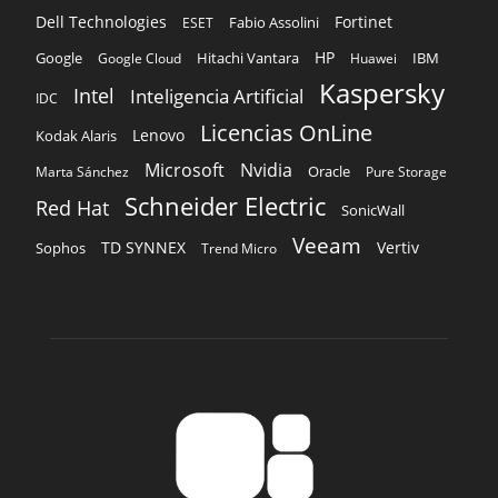
Dell Technologies
Fortinet
Fabio Assolini
ESET
HP
Hitachi Vantara
IBM
Google
Google Cloud
Huawei
Kaspersky
Intel
Inteligencia Artificial
IDC
Licencias OnLine
Lenovo
Kodak Alaris
Microsoft
Nvidia
Oracle
Marta Sánchez
Pure Storage
Schneider Electric
Red Hat
SonicWall
Veeam
TD SYNNEX
Vertiv
Sophos
Trend Micro