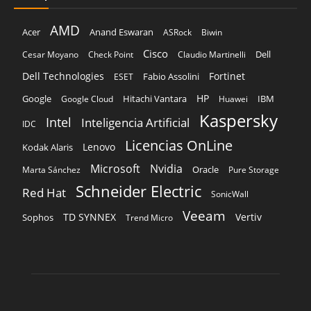
HP
Hitachi Vantara
IBM
Google
Google Cloud
Huawei
Kaspersky
Intel
Inteligencia Artificial
IDC
Licencias OnLine
Lenovo
Kodak Alaris
Microsoft
Nvidia
Oracle
Marta Sánchez
Pure Storage
Schneider Electric
Red Hat
SonicWall
Veeam
TD SYNNEX
Vertiv
Sophos
Trend Micro