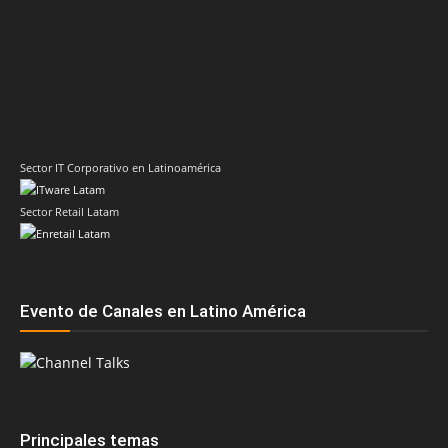
Sector IT Corporativo en Latinoamérica
Sector Retail Latam
Evento de Canales en Latino América
Principales temas
AMD
Acer
Anand Eswaran
ASRock
Biwin
Cisco
Dell
Cesar Moyano
Check Point
Claudio Martinelli
Dell Technologies
Fortinet
Fabio Assolini
ESET