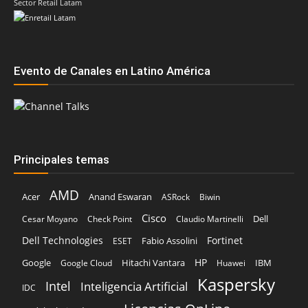
Principales temas
AMD
Acer
Anand Eswaran
ASRock
Biwin
Cisco
Dell
Cesar Moyano
Check Point
Claudio Martinelli
Dell Technologies
Fortinet
Fabio Assolini
ESET
HP
Hitachi Vantara
IBM
Google
Google Cloud
Huawei
Kaspersky
Intel
Inteligencia Artificial
IDC
Licencias OnLine
Lenovo
Kodak Alaris
Microsoft
Nvidia
Oracle
Marta Sánchez
Pure Storage
Schneider Electric
Red Hat
SonicWall
Veeam
TD SYNNEX
Vertiv
Sophos
Trend Micro