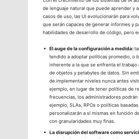
Con el crecimiento de los sistemas de IA ad
de lenguaje natural que puede aprender y a
casos de uso, las UI evolucionarán para vo
que serán capaces de generar informes y pa
habilidades de desarrollo de código, pero es
El auge de la configuración a medida:
ta
tendido a adoptar políticas promedio, o 
inherente a la que se enfrenta el trabaj
de objetos y petabytes de datos. Sin emba
de implementar niveles nunca antes visto
ejemplo, en lugar de tener políticas de 
frecuencias, los administradores podrán s
ejemplo, SLAs, RPOs o políticas basadas e
personalizarán a sí mismas en función d
con granularidades muy finas.
La disrupción del software como servici