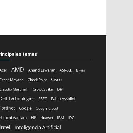
rincipales temas
AMD
Acer
Anand Eswaran
ASRock
Biwin
Cisco
Cesar Moyano
Check Point
Dell
Claudio Martinelli
CrowdStrike
Dell Technologies
Fabio Assolini
ESET
Fortinet
Google
Google Cloud
HP
Hitachi Vantara
IBM
Huawei
IDC
Intel
Inteligencia Artificial