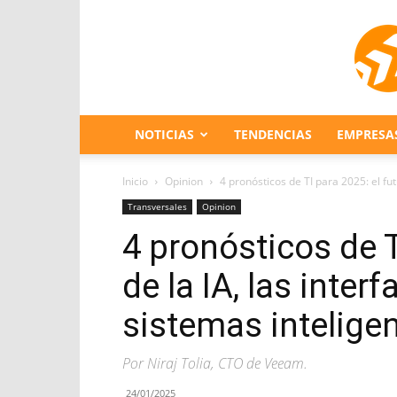
NOTICIAS
TENDENCIAS
EMPRESA
Inicio
Opinion
4 pronósticos de TI para 2025: el futu
Transversales
Opinion
4 pronósticos de T
de la IA, las inter
sistemas intelige
Por Niraj Tolia, CTO de Veeam.
24/01/2025