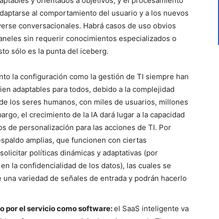
aptables y orientados a objetivos, y el procesamiento
daptarse al comportamiento del usuario y a los nuevos
lverse conversacionales. Habrá casos de uso obvios
neles sin requerir conocimientos especializados o
to sólo es la punta del iceberg.
nto la configuración como la gestión de TI siempre han
bien adaptables para todos, debido a la complejidad
o de los seres humanos, con miles de usuarios, millones
rgo, el crecimiento de la IA dará lugar a la capacidad
s de personalización para las acciones de TI. Por
respaldo amplias, que funcionen con ciertas
olicitar políticas dinámicas y adaptativas (por
n la confidencialidad de los datos), las cuales se
e una variedad de señales de entrada y podrán hacerlo
o por el servicio como software:
el SaaS inteligente va