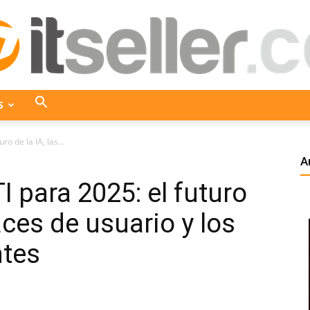
S
ITseller
ro de la IA, las...
A
I para 2025: el futuro
Colombia
faces de usuario y los
ntes