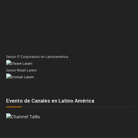
Sector IT Corporativo en Latinoamérica
Sector Retail Latam
Evento de Canales en Latino América
Principales temas
AMD
Acer
Anand Eswaran
ASRock
Biwin
Cisco
Dell
Cesar Moyano
Check Point
Claudio Martinelli