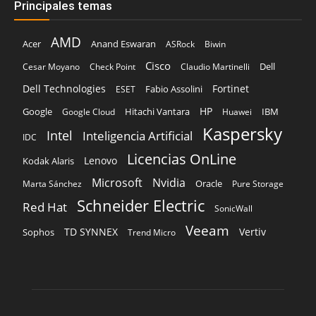
Dell Technologies
Fortinet
Fabio Assolini
ESET
HP
Hitachi Vantara
IBM
Google
Google Cloud
Huawei
Kaspersky
Intel
Inteligencia Artificial
IDC
Licencias OnLine
Lenovo
Kodak Alaris
Microsoft
Nvidia
Oracle
Marta Sánchez
Pure Storage
Schneider Electric
Red Hat
SonicWall
Veeam
TD SYNNEX
Vertiv
Sophos
Trend Micro