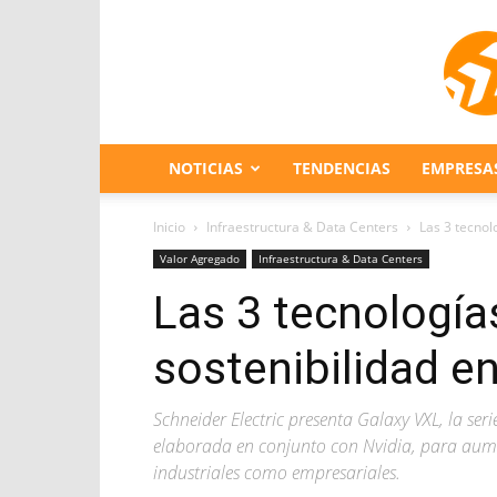
NOTICIAS
TENDENCIAS
EMPRESA
Inicio
Infraestructura & Data Centers
Las 3 tecnol
Valor Agregado
Infraestructura & Data Centers
Las 3 tecnología
sostenibilidad e
Schneider Electric presenta Galaxy VXL, la s
elaborada en conjunto con Nvidia, para aumen
industriales como empresariales.