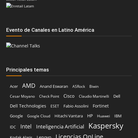
Evento de Canales en Latino América
Principales temas
AMD
Acer
Anand Eswaran
ASRock
Biwin
Cisco
Dell
Cesar Moyano
Check Point
Claudio Martinelli
Dell Technologies
Fortinet
Fabio Assolini
ESET
HP
Hitachi Vantara
IBM
Google
Google Cloud
Huawei
Kaspersky
Intel
Inteligencia Artificial
IDC
Licencias OnLine
Lenovo
Kodak Alaris