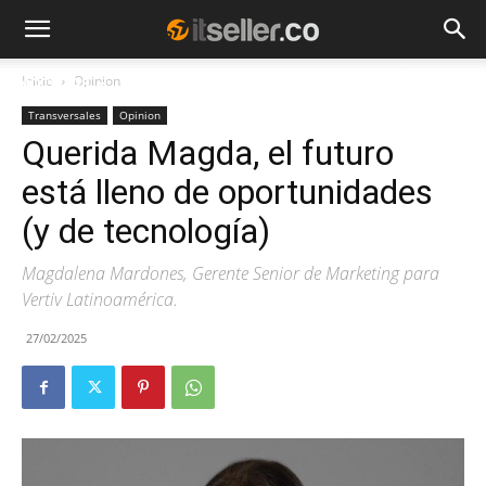
Inicio
Opinion
NOTICIAS
TENDENCIAS
EMPRESAS
Transversales
Opinion
Querida Magda, el futuro
está lleno de oportunidades
(y de tecnología)
Magdalena Mardones, Gerente Senior de Marketing para
Vertiv Latinoamérica.
27/02/2025