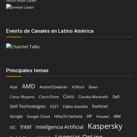
Sector Retail Latam
Evento de Canales en Latino América
Principales temas
AMD
Acer
Anand Eswaran
ASRock
Biwin
Cisco
Dell
Cesar Moyano
Check Point
Claudio Martinelli
Dell Technologies
Fortinet
Fabio Assolini
ESET
HP
Hitachi Vantara
IBM
Google
Google Cloud
Huawei
Kaspersky
Intel
Inteligencia Artificial
IDC
Licencias OnLine