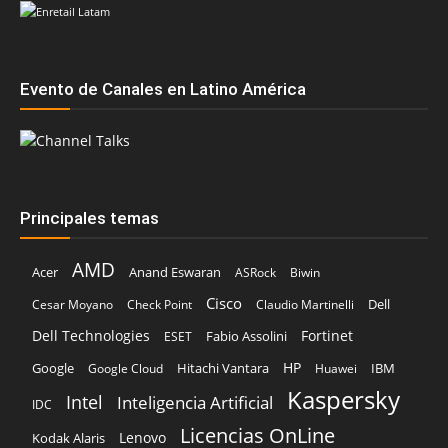
Evento de Canales en Latino América
Principales temas
AMD
Acer
Anand Eswaran
ASRock
Biwin
Cisco
Dell
Cesar Moyano
Check Point
Claudio Martinelli
Dell Technologies
Fortinet
Fabio Assolini
ESET
HP
Hitachi Vantara
IBM
Google
Google Cloud
Huawei
Kaspersky
Intel
Inteligencia Artificial
IDC
Licencias OnLine
Lenovo
Kodak Alaris