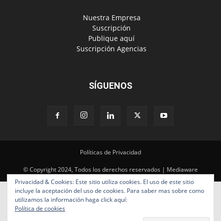
‎ Nuestra Empresa
‎ Suscripción
‎ Publique aquí
‎ Suscripción Agencias
SÍGUENOS
Políticas de Privacidad
© Copyright 2024, Todos los derechos reservados | Mediaware
Privacidad & Cookies: Este sitio utiliza cookies. El uso de este sitio
incluye la aceptación del uso de cookies. Para saber mas sobre como
utilizamos la información haga click aquí:
Política de cookies