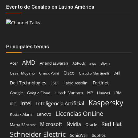
Evento de Canales en Latino América
Principales temas
AMD
Acer
Anand Eswaran
ASRock
aws
Biwin
Cisco
Dell
Cesar Moyano
Check Point
Claudio Martinelli
Dell Technologies
Fortinet
Fabio Assolini
ESET
HP
Hitachi Vantara
IBM
Google
Google Cloud
Huawei
Kaspersky
Intel
Inteligencia Artificial
IDC
Licencias OnLine
Lenovo
Kodak Alaris
Red Hat
Microsoft
Nvidia
Oracle
Marta Sánchez
Schneider Electric
Sophos
SonicWall