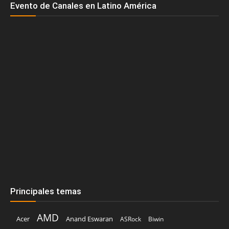
Principales temas
AMD
Acer
Anand Eswaran
ASRock
Biwin
Cisco
Dell
Cesar Moyano
Check Point
Claudio Martinelli
Dell Technologies
Fortinet
Fabio Assolini
ESET
HP
Hitachi Vantara
IBM
Google
Google Cloud
Huawei
Kaspersky
Intel
Inteligencia Artificial
IDC
Licencias OnLine
Lenovo
Kodak Alaris
Microsoft
Nvidia
Oracle
Marta Sánchez
Pure Storage
Schneider Electric
Red Hat
SonicWall
Veeam
TD SYNNEX
Vertiv
Sophos
Trend Micro