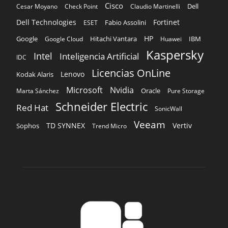
SOBRE NOSOTROS
‎ Nuestra Empresa
‎ Suscripción
‎ Publique aquí
‎ Suscripción Agencias
SÍGUENOS