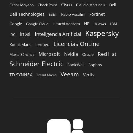
Cisco
Dell
Cesar Moyano
Check Point
Claudio Martinelli
Dell Technologies
Fortinet
Fabio Assolini
ESET
HP
Hitachi Vantara
IBM
Google
Google Cloud
Huawei
Kaspersky
Intel
Inteligencia Artificial
IDC
Licencias OnLine
Lenovo
Kodak Alaris
Red Hat
Microsoft
Nvidia
Oracle
Marta Sánchez
Schneider Electric
Sophos
SonicWall
Veeam
TD SYNNEX
Vertiv
Trend Micro