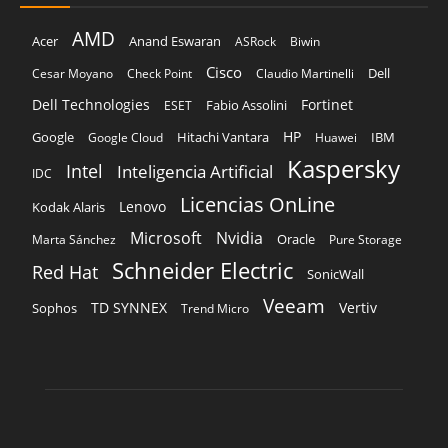
AMD
Acer
Anand Eswaran
ASRock
Biwin
Cisco
Dell
Cesar Moyano
Check Point
Claudio Martinelli
Dell Technologies
Fortinet
Fabio Assolini
ESET
HP
Hitachi Vantara
IBM
Google
Google Cloud
Huawei
Kaspersky
Intel
Inteligencia Artificial
IDC
Licencias OnLine
Lenovo
Kodak Alaris
Microsoft
Nvidia
Oracle
Marta Sánchez
Pure Storage
Schneider Electric
Red Hat
SonicWall
Veeam
TD SYNNEX
Vertiv
Sophos
Trend Micro