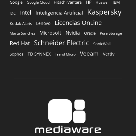
HP
Hitachi Vantara
IBM
Google
Google Cloud
Huawei
Kaspersky
Intel
Inteligencia Artificial
IDC
Licencias OnLine
Lenovo
Kodak Alaris
Microsoft
Nvidia
Oracle
Marta Sánchez
Pure Storage
Schneider Electric
Red Hat
SonicWall
Veeam
TD SYNNEX
Vertiv
Sophos
Trend Micro