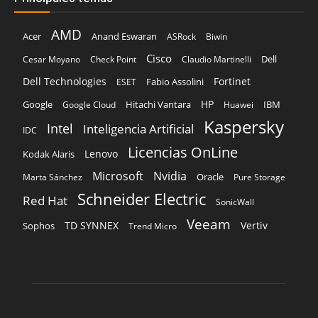
AMD
Acer
Anand Eswaran
ASRock
Biwin
Cisco
Dell
Cesar Moyano
Check Point
Claudio Martinelli
Dell Technologies
Fortinet
Fabio Assolini
ESET
HP
Hitachi Vantara
IBM
Google
Google Cloud
Huawei
Kaspersky
Intel
Inteligencia Artificial
IDC
Licencias OnLine
Lenovo
Kodak Alaris
Microsoft
Nvidia
Oracle
Marta Sánchez
Pure Storage
Schneider Electric
Red Hat
SonicWall
Veeam
TD SYNNEX
Vertiv
Sophos
Trend Micro